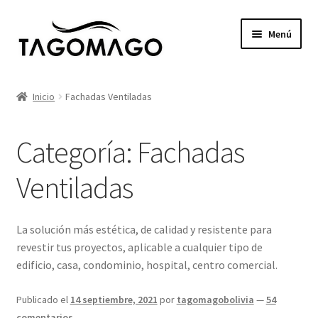
Ir
Ir
Menú
a
al
la
contenido
Expandi
Productos
navegación
el
Inicio
Fachadas Ventiladas
menú
Tienda
hijo
Categoría:
Fachadas
Catálogos
Ventiladas
Proyectos
Servicios
La solución más estética, de calidad y resistente para
revestir tus proyectos, aplicable a cualquier tipo de
Blog
edificio, casa, condominio, hospital, centro comercial.
Publicado el
14 septiembre, 2021
por
tagomagobolivia
—
54
Contacto
comentarios