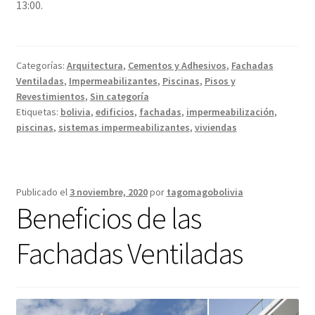
13:00.
Categorías:
Arquitectura
,
Cementos y Adhesivos
,
Fachadas
Ventiladas
,
Impermeabilizantes
,
Piscinas
,
Pisos y
Revestimientos
,
Sin categoría
Etiquetas:
bolivia
,
edificios
,
fachadas
,
impermeabilización
,
piscinas
,
sistemas impermeabilizantes
,
viviendas
Publicado el
3 noviembre, 2020
por
tagomagobolivia
Beneficios de las
Fachadas Ventiladas