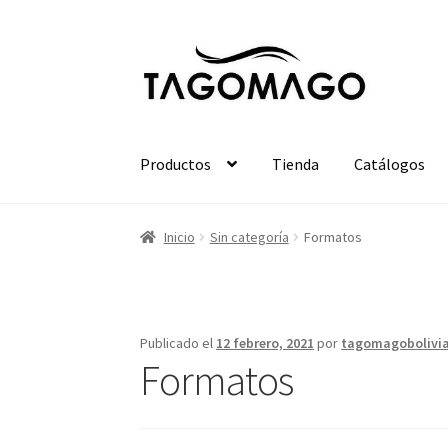
Ir
Ir
a
al
la
contenido
navegación
Productos
Tienda
Catálogos
Inicio
Sin categoría
Formatos
Publicado el
12 febrero, 2021
por
tagomagobolivi
Formatos