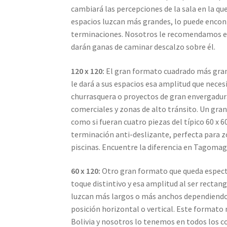
cambiará las percepciones de la sala en la qu
espacios luzcan más grandes, lo puede encont
terminaciones. Nosotros le recomendamos el 
darán ganas de caminar descalzo sobre él.
120 x 120:
El gran formato cuadrado más gran
le dará a sus espacios esa amplitud que neces
churrasquera o proyectos de gran envergadu
comerciales y zonas de alto tránsito. Un gr
como si fueran cuatro piezas del típico 60 x 6
terminación anti-deslizante, perfecta para z
piscinas. Encuentre la diferencia en Tagomag
60 x 120:
Otro gran formato que queda espectacu
toque distintivo y esa amplitud al ser rectan
luzcan más largos o más anchos dependiendo 
posición horizontal o vertical. Este formato 
Bolivia y nosotros lo tenemos en todos los colo