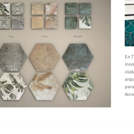
En T
inno
ciud
arqu
para
dura