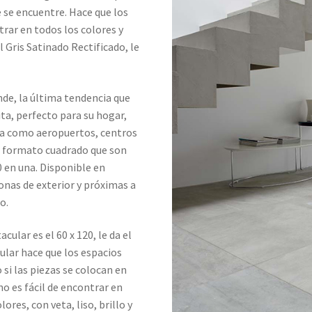
e se encuentre. Hace que los
rar en todos los colores y
Gris Satinado Rectificado, le
de, la última tendencia que
ita, perfecto para su hogar,
ra como aeropuertos, centros
an formato cuadrado que son
0 en una. Disponible en
onas de exterior y próximas a
o.
lar es el 60 x 120, le da el
gular hace que los espacios
si las piezas se colocan en
no es fácil de encontrar en
res, con veta, liso, brillo y