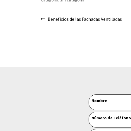
Categoría:
Sin categoría
Navegación
Anterior:
Beneficios de las Fachadas Ventiladas
de
entradas
Leave
Nombre
this
field
Número de Teléfon
blank