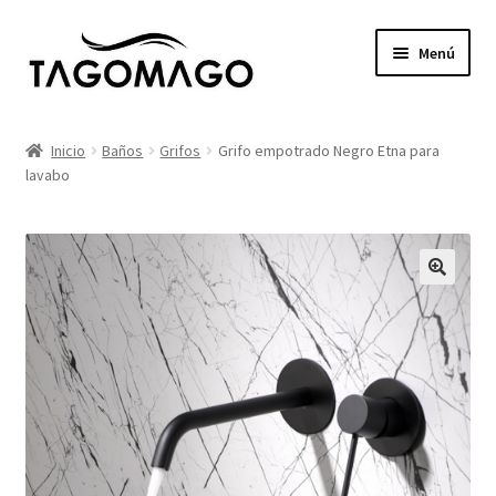
Ir
Ir
Menú
a
al
la
contenido
Expandi
Productos
navegación
el
Inicio
Baños
Grifos
Grifo empotrado Negro Etna para
menú
lavabo
Tienda
hijo
Catálogos
Proyectos
Servicios
Blog
Contacto