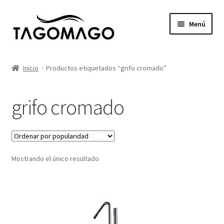
Ir
Ir
Menú
a
al
la
contenido
Expandi
Productos
navegación
el
Inicio
Productos etiquetados “grifo cromado”
menú
Tienda
hijo
grifo cromado
Catálogos
Proyectos
Mostrando el único resultado
Servicios
Blog
Contacto