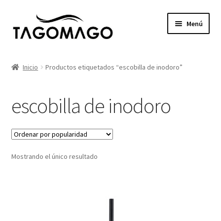
Ir
Ir
Menú
a
al
la
contenido
Expandi
Productos
navegación
el
Inicio
Productos etiquetados “escobilla de inodoro”
menú
Tienda
hijo
escobilla de inodoro
Catálogos
Proyectos
Mostrando el único resultado
Servicios
Blog
Contacto