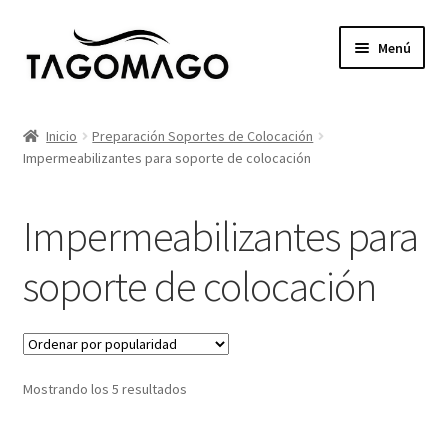
Ir
Ir
Menú
a
al
la
contenido
Expandi
Productos
navegación
el
Inicio
Preparación Soportes de Colocación
menú
Impermeabilizantes para soporte de colocación
Tienda
hijo
Catálogos
Impermeabilizantes para
Proyectos
soporte de colocación
Servicios
Blog
Ordenado
Mostrando los 5 resultados
por
Contacto
popularidad